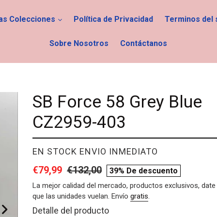
las Colecciones
Política de Privacidad
Terminos del 
Sobre Nosotros
Contáctanos
SB Force 58 Grey Blue
CZ2959-403
PROVEEDOR
EN STOCK ENVIO INMEDIATO
Precio
€79,99
Precio
€132,00
compare
39% De descuento
de
habitual
price
La mejor calidad del mercado, productos exclusivos, date 
que las unidades vuelan. Envío
gratis
.
venta
Agregando
Detalle del producto