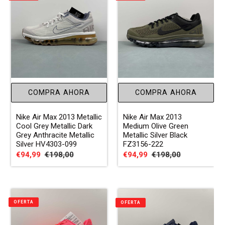
COMPRA AHORA
COMPRA AHORA
Nike Air Max 2013 Metallic
Nike Air Max 2013
Cool Grey Metallic Dark
Medium Olive Green
Grey Anthracite Metallic
Metallic Silver Black
Silver HV4303-099
FZ3156-222
Precio
€94,99
Precio
€198,00
Precio
€94,99
Precio
€198,00
de
habitual
de
habitual
venta
venta
OFERTA
OFERTA