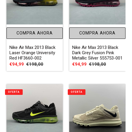
COMPRA AHORA
COMPRA AHORA
Nike Air Max 2013 Black
Nike Air Max 2013 Black
Laser Orange University
Dark Grey Fusion Pink
Red HF3660-002
Metallic Silver 555753-001
Precio
€94,99
Precio
€198,00
Precio
€94,99
Precio
€198,00
de
habitual
de
habitual
venta
venta
OFERTA
OFERTA