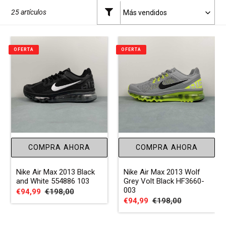
n
25 artículos
:
OFERTA
OFERTA
COMPRA AHORA
COMPRA AHORA
Nike Air Max 2013 Black
Nike Air Max 2013 Wolf
and White 554886 103
Grey Volt Black HF3660-
003
Precio
€94,99
Precio
€198,00
Precio
€94,99
Precio
€198,00
de
habitual
de
habitual
venta
venta