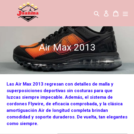
Ir
directamente
Buscar
Ingresar
Carrito
al
contenido
C
Air Max 2013
o
l
e
Las Air Max 2013 regresan con detalles de malla y
c
superposiciones deportivas sin costuras para que
luzcas siempre impecable. Además, el sistema de
c
cordones Flywire, de eficacia comprobada, y la clásica
amortiguación Air de longitud completa brindan
i
comodidad y soporte duraderos. De vuelta, tan elegantes
como siempre.
ó