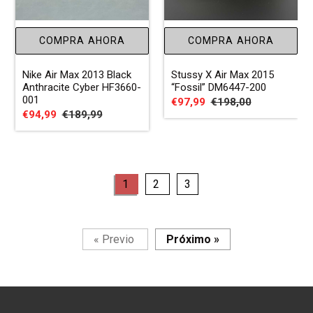
COMPRA AHORA
COMPRA AHORA
Nike Air Max 2013 Black
Stussy X Air Max 2015
Anthracite Cyber HF3660-
“Fossil” DM6447-200
001
Precio
€97,99
Precio
€198,00
Precio
€94,99
Precio
€189,99
de
habitual
de
habitual
venta
venta
page
page
page
1
2
3
Página
Página
«
Previo
Próximo
»