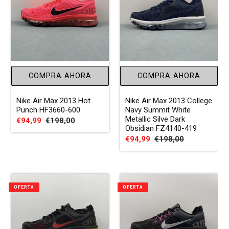
COMPRA AHORA
COMPRA AHORA
Nike Air Max 2013 Hot
Nike Air Max 2013 College
Punch HF3660-600
Navy Summit White
Metallic Silve Dark
Precio
€94,99
Precio
€198,00
Obsidian FZ4140-419
de
habitual
Precio
€94,99
Precio
€198,00
venta
de
habitual
venta
OFERTA
OFERTA