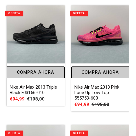
OFERTA
OFERTA
COMPRA AHORA
COMPRA AHORA
Nike Air Max 2013 Triple
Nike Air Max 2013 Pink
Black FJ3156-010
Lace Up Low Top
555753-600
Precio
€94,99
Precio
€198,00
Precio
€94,99
Precio
€198,00
de
habitual
de
habitual
venta
venta
OFERTA
OFERTA