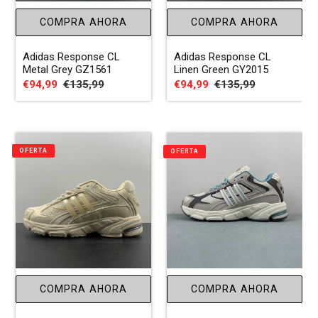
COMPRA AHORA
COMPRA AHORA
Adidas Response CL
Adidas Response CL
Metal Grey GZ1561
Linen Green GY2015
Precio
€94,99
Precio
€135,99
Precio
€94,99
Precio
€135,99
de
habitual
de
habitual
venta
venta
OFERTA
OFERTA
COMPRA AHORA
COMPRA AHORA