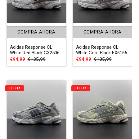
COMPRA AHORA
COMPRA AHORA
Adidas Response CL
Adidas Response CL
White Red Black GX2506
White Core Black FX6166
Precio
€94,99
Precio
€135,99
Precio
€94,99
Precio
€135,99
de
habitual
de
habitual
venta
venta
OFERTA
OFERTA