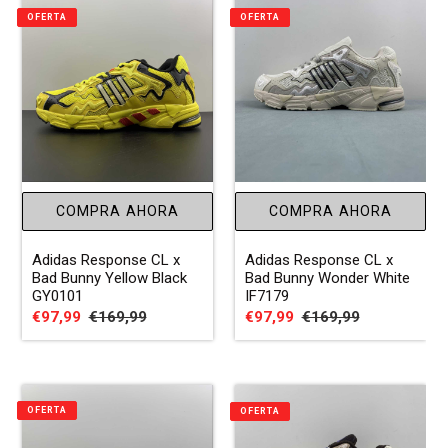
OFERTA
OFERTA
:
COMPRA AHORA
COMPRA AHORA
Adidas Response CL x
Adidas Response CL x
Bad Bunny Yellow Black
Bad Bunny Wonder White
GY0101
IF7179
Precio
€97,99
Precio
€169,99
Precio
€97,99
Precio
€169,99
de
habitual
de
habitual
venta
venta
OFERTA
OFERTA