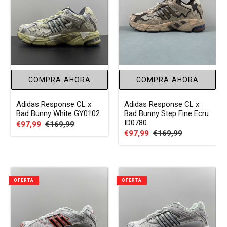
COMPRA AHORA
COMPRA AHORA
Adidas Response CL x
Adidas Response CL x
Bad Bunny White GY0102
Bad Bunny Step Fine Ecru
ID0780
Precio
€97,99
Precio
€169,99
Precio
€97,99
Precio
€169,99
de
habitual
de
habitual
venta
venta
OFERTA
OFERTA