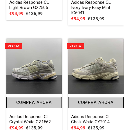
Adidas Response CL
Adidas Response CL
Light Brown GX2505
Ivory Ivory Easy Mint
IG6041
Precio
€94,99
Precio
€135,99
Precio
€94,99
Precio
€135,99
de
habitual
de
habitual
venta
venta
OFERTA
OFERTA
COMPRA AHORA
COMPRA AHORA
Adidas Response CL
Adidas Response CL
Crystal White GZ1562
Chalk White GY2014
Precio
€94,99
Precio
€135,99
Precio
€94,99
Precio
€135,99