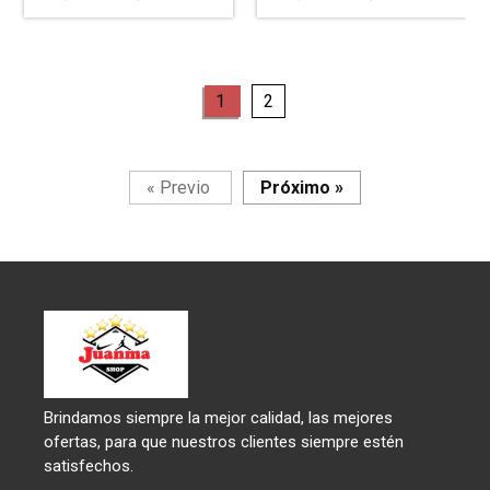
de
habitual
de
habitual
venta
venta
page
page
1
2
Página
Página
«
Previo
Próximo
»
Brindamos siempre la mejor calidad, las mejores
ofertas, para que nuestros clientes siempre estén
satisfechos.