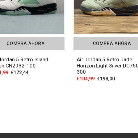
COMPRA AHORA
COMPRA AHORA
Jordan 5 Retro Island
Air Jordan 5 Retro Jade
en CN2932-100
Horizon Light Silver DC75
300
io
4,99
Precio
€172,44
Precio
€104,99
Precio
€198,00
habitual
de
habitual
a
venta