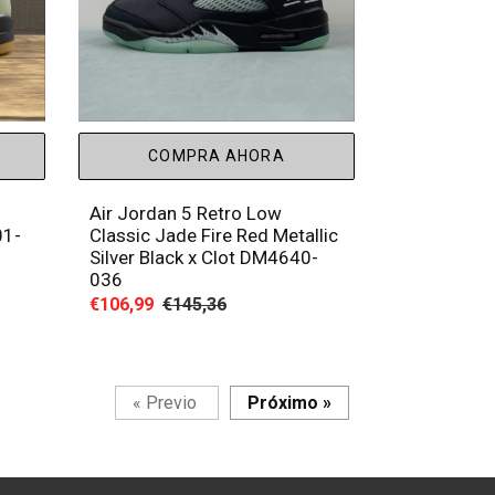
COMPRA AHORA
Air Jordan 5 Retro Low
01-
Classic Jade Fire Red Metallic
Silver Black x Clot DM4640-
036
Precio
€106,99
Precio
€145,36
de
habitual
venta
Página
Página
«
Previo
Próximo
»