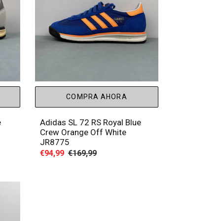
COMPRA AHORA
e
Adidas SL 72 RS Royal Blue
Crew Orange Off White
JR8775
Precio
€94,99
Precio
€169,99
de
habitual
venta