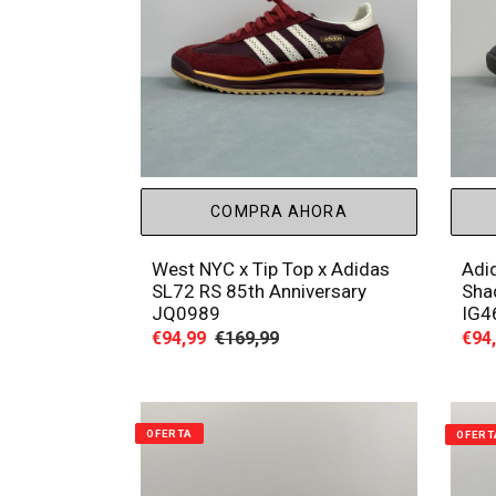
COMPRA AHORA
West NYC x Tip Top x Adidas
Adi
SL72 RS 85th Anniversary
Sha
JQ0989
IG4
Precio
€94,99
Precio
€169,99
Prec
€94
de
habitual
de
venta
vent
OFERTA
OFERT