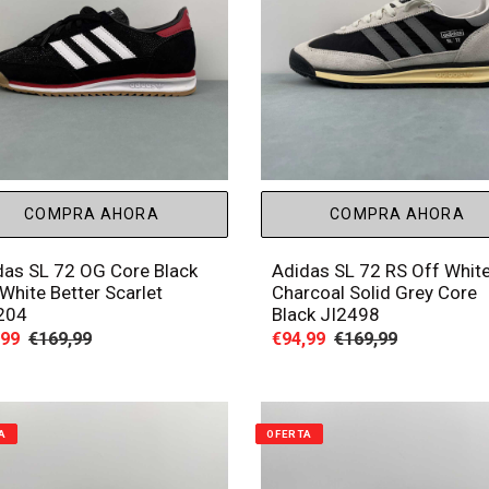
COMPRA AHORA
COMPRA AHORA
das SL 72 OG Core Black
Adidas SL 72 RS Off Whit
White Better Scarlet
Charcoal Solid Grey Core
204
Black JI2498
io
,99
Precio
€169,99
Precio
€94,99
Precio
€169,99
habitual
de
habitual
a
venta
A
OFERTA