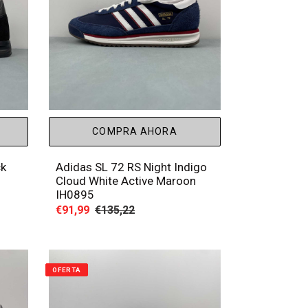
COMPRA AHORA
ck
Adidas SL 72 RS Night Indigo
Cloud White Active Maroon
IH0895
Precio
€91,99
Precio
€135,22
de
habitual
venta
OFERTA