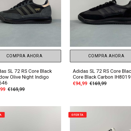
COMPRA AHORA
COMPRA AHORA
das SL 72 RS Core Black
Adidas SL 72 RS Core Bla
dow Olive Night Indigo
Core Black Carbon IH8019
646
Precio
€94,99
Precio
€169,99
io
,99
Precio
€169,99
de
habitual
habitual
venta
a
A
OFERTA