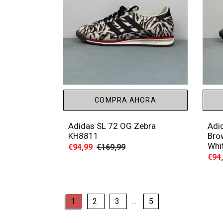
COMPRA AHORA
Adidas SL 72 OG Zebra
Adi
KH8811
Bro
Whi
Precio
€94,99
Precio
€169,99
Prec
€94
de
habitual
de
venta
vent
page
page
page
page
page
1
2
3
5
…