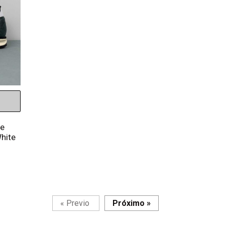
te
hite
Página
Página
«
Previo
Próximo
»