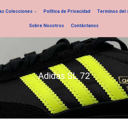
las Colecciones
Política de Privacidad
Terminos del 
Sobre Nosotros
Contáctanos
C
Adidas SL 72
o
l
e
c