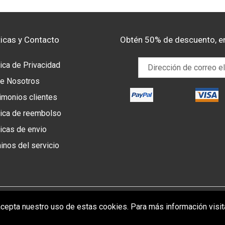
ticas y Contacto
Obtén 50% de descuento, e
tica de Privacidad
e Nosotros
imonios clientes
tica de reembolso
ticas de envio
inos del servicio
© 2026,
juanma-shop
b, acepta nuestro uso de estas cookies. Para más información visi