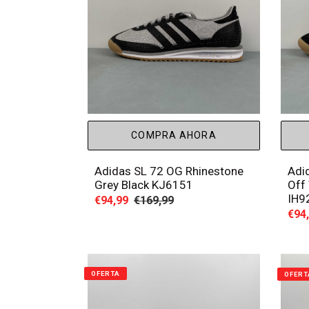
COMPRA AHORA
Adidas SL 72 OG Rhinestone
Adi
Grey Black KJ6151
Off 
IH9
Precio
€94,99
Precio
€169,99
Prec
€94
de
habitual
de
venta
vent
OFERTA
OFERT