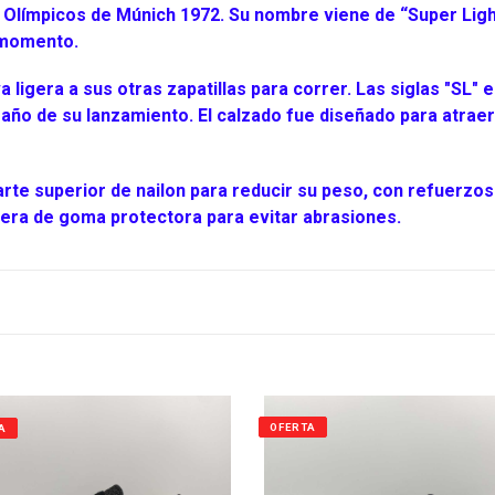
c
 Olímpicos de Múnich 1972. Su nombre viene de “Super Ligh
i
l momento.
ó
 ligera a sus otras zapatillas para correr. Las siglas "SL" 
al año de su lanzamiento. El calzado fue diseñado para atra
n
:
te superior de nailon para reducir su peso, con refuerzos de
era de goma protectora para evitar abrasiones.
OFERTA
A