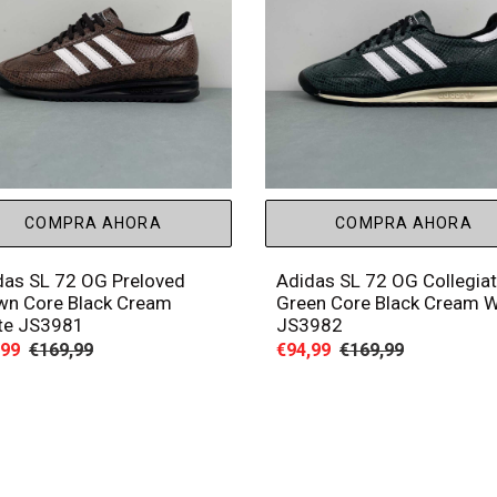
COMPRA AHORA
COMPRA AHORA
das SL 72 OG Preloved
Adidas SL 72 OG Collegia
wn Core Black Cream
Green Core Black Cream W
te JS3981
JS3982
io
,99
Precio
€169,99
Precio
€94,99
Precio
€169,99
habitual
de
habitual
a
venta