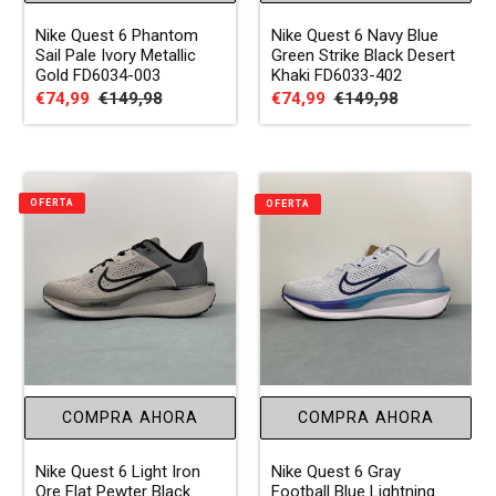
Nike Quest 6 Phantom
Nike Quest 6 Navy Blue
Sail Pale Ivory Metallic
Green Strike Black Desert
Gold FD6034-003
Khaki FD6033-402
Precio
€74,99
Precio
€149,98
Precio
€74,99
Precio
€149,98
de
habitual
de
habitual
venta
venta
OFERTA
OFERTA
COMPRA AHORA
COMPRA AHORA
Nike Quest 6 Light Iron
Nike Quest 6 Gray
Ore Flat Pewter Black
Football Blue Lightning