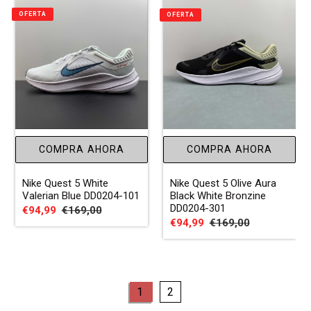
OFERTA
OFERTA
COMPRA AHORA
COMPRA AHORA
Nike Quest 5 White
Nike Quest 5 Olive Aura
Valerian Blue DD0204-101
Black White Bronzine
DD0204-301
Precio
€94,99
Precio
€169,00
Precio
€94,99
Precio
€169,00
de
habitual
de
habitual
venta
venta
page
page
1
2