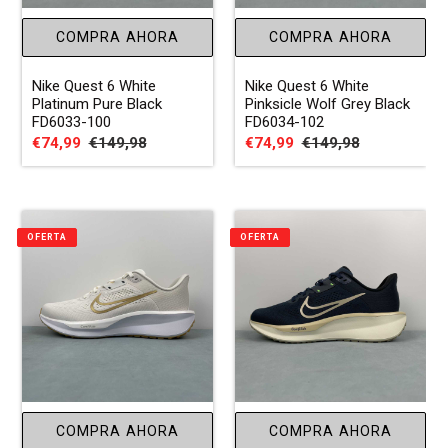
COMPRA AHORA
COMPRA AHORA
Nike Quest 6 White
Nike Quest 6 White
Platinum Pure Black
Pinksicle Wolf Grey Black
FD6033-100
FD6034-102
Precio
€74,99
Precio
€149,98
Precio
€74,99
Precio
€149,98
de
habitual
de
habitual
venta
venta
OFERTA
OFERTA
COMPRA AHORA
COMPRA AHORA