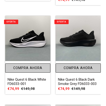
de
habitual
de
habitual
venta
venta
OFERTA
OFERTA
COMPRA AHORA
COMPRA AHORA
Nike Quest 6 Black White
Nike Quest 6 Black Dark
FD6033-001
Smoke Grey FD6033-003
Precio
€74,99
Precio
€149,98
Precio
€74,99
Precio
€149,98
de
habitual
de
habitual
venta
venta