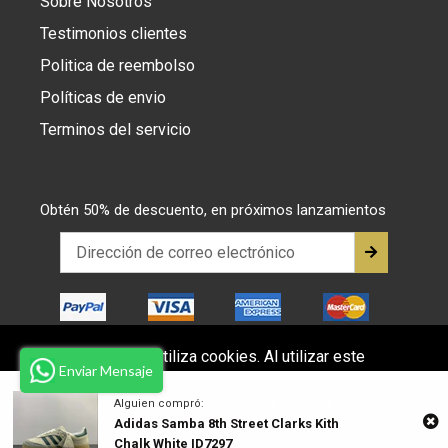
Sobre Nosotros
Testimonios clientes
Politica de reembolso
Políticas de envio
Terminos del servicio
Obtén 50% de descuento, en próximos lanzamientos
Este sitio web utiliza cookies. Al utilizar este
Enviar Mensaje
sitio web, acepta nuestro uso de estas cookies.
© 2026,
juanma-shop
Para más información visitanos
Privacy Policyss
Alguien compró:
Adidas Samba 8th Street Clarks Kith
Aceptar
Chalk White ID7297