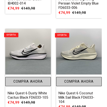
IB4002-014
Persian Violet Empty Blue
FD6033-006
Precio
€74,99
Precio
€149,98
Precio
€74,99
Precio
€149,98
de
habitual
de
habitual
venta
venta
OFERTA
OFERTA
COMPRA AHORA
COMPRA AHORA
Nike Quest 6 Dusty White
Nike Quest 6 Coconut
Cactus Black FD6033-105
Milk Sail Black FD6033-
104
Precio
€74,99
Precio
€149,98
Precio
€74,99
Precio
€149,98