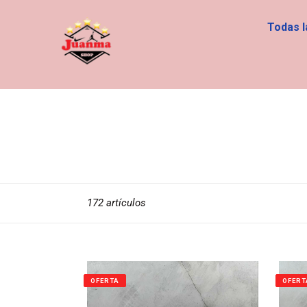
Ir
directamente
Todas 
al
contenido
172 artículos
OFERTA
OFERT