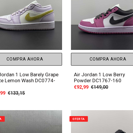
COMPRA AHORA
COMPRA AHORA
 Jordan 1 Low Barely Grape
Air Jordan 1 Low Berry
te Lemon Wash DC0774-
Powder DC1767-160
Precio
€92,99
Precio
€149,00
io
,99
Precio
€133,15
de
habitual
habitual
venta
a
A
OFERTA