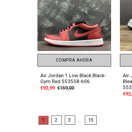
COMPRA AHORA
Air Jordan 1 Low Black Black-
Air
Gym Red 553558-606
Ble
553
Precio
€92,99
Precio
€159,00
Prec
€92
de
habitual
de
venta
vent
page
page
page
page
page
1
2
3
15
…