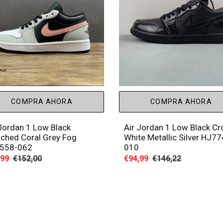
COMPRA AHORA
COMPRA AHORA
 Jordan 1 Low Black
Air Jordan 1 Low Black Cr
ached Coral Grey Fog
White Metallic Silver HJ7
558-062
010
io
,99
Precio
€152,00
Precio
€94,99
Precio
€146,22
habitual
de
habitual
a
venta