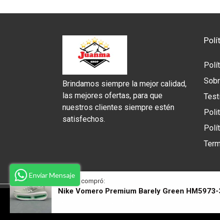
Polí
Polí
Sobr
Brindamos siempre la mejor calidad,
las mejores ofertas, para que
Test
nuestros clientes siempre estén
Poli
satisfechos.
Polí
Term
Enviar Mensaje
Alguien compró:
Nike Vomero Premium Barely Green HM5973-
Este sitio web utiliza cookies. Al utilizar este sitio we