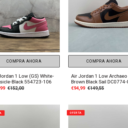
ó
n
:
COMPRA AHORA
COMPRA AHORA
 Jordan 1 Low (GS) White-
Air Jordan 1 Low Archaeo
ksicle-Black 554723-106
Brown Black Sail DC0774
io
,99
Precio
€152,00
Precio
€94,99
Precio
€149,55
habitual
de
habitual
a
venta
OFERTA
A