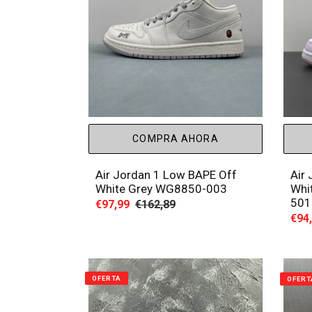
COMPRA AHORA
Air Jordan 1 Low BAPE Off
Air
White Grey WG8850-003
Whi
501
Precio
€97,99
Precio
€162,89
Prec
€94
de
habitual
de
venta
vent
OFERTA
OFERT