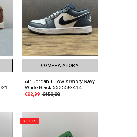
COMPRA AHORA
Air Jordan 1 Low Armory Navy
-021
White Black 553558-414
Precio
€92,99
Precio
€159,00
de
habitual
venta
OFERTA