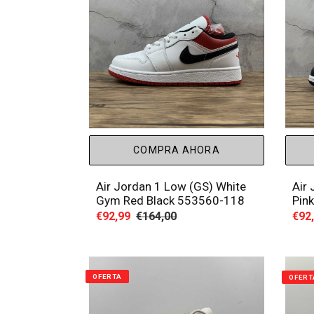
COMPRA AHORA
Air Jordan 1 Low (GS) White
Air
Gym Red Black 553560-118
Pin
Precio
€92,99
Precio
€164,00
Prec
€92
de
habitual
de
venta
vent
OFERTA
OFERT