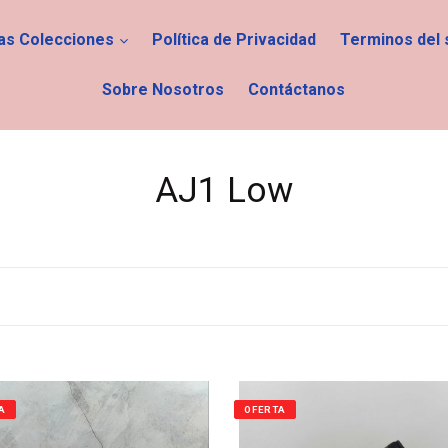
las Colecciones
Política de Privacidad
Terminos del 
Sobre Nosotros
Contáctanos
C
AJ1 Low
o
l
e
c
c
A
OFERTA
i