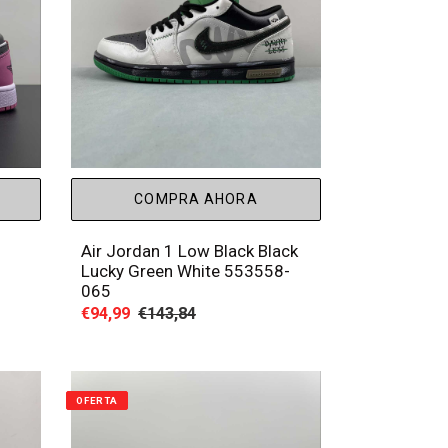
COMPRA AHORA
Air Jordan 1 Low Black Black
Lucky Green White 553558-
065
Precio
€94,99
Precio
€143,84
de
habitual
venta
OFERTA