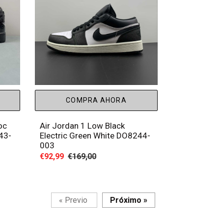
COMPRA AHORA
oc
Air Jordan 1 Low Black
743-
Electric Green White DO8244-
003
Precio
€92,99
Precio
€169,00
de
habitual
venta
Página
Página
«
Previo
Próximo
»