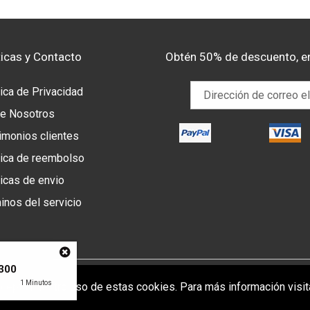
ticas y Contacto
Obtén 50% de descuento, e
tica de Privacidad
e Nosotros
imonios clientes
tica de reembolso
ticas de envio
inos del servicio
300
© 2026,
juanma-shop
1 Minutos
b, acepta nuestro uso de estas cookies. Para más información visi