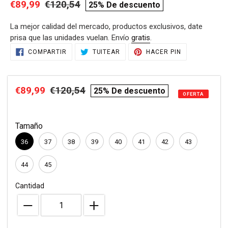
Precio
€89,99
Precio
€120,54
compare
25% De descuento
de
habitual
price
La mejor calidad del mercado, productos exclusivos, date
venta
prisa que las unidades vuelan. Envío
gratis
.
Agregando
COMPARTIR
TUITEAR
PINEAR
COMPARTIR
TUITEAR
HACER PIN
EN
EN
EN
el
FACEBOOK
TWITTER
PINTEREST
producto
a
Precio
€89,99
Precio
€120,54
compare
25% De descuento
tu
OFERTA
de
habitual
price
carrito
de
venta
Tamaño
compra
36
37
38
39
40
41
42
43
44
45
Cantidad