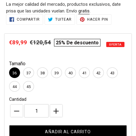
La mejor calidad del mercado, productos exclusivos, date
venta
prisa que las unidades vuelan. Envío
gratis
.
Agregando
COMPARTIR
TUITEAR
PINEAR
COMPARTIR
TUITEAR
HACER PIN
EN
EN
EN
el
FACEBOOK
TWITTER
PINTEREST
producto
a
Precio
€89,99
Precio
€120,54
compare
25% De descuento
tu
OFERTA
de
habitual
price
carrito
de
venta
Tamaño
compra
36
37
38
39
40
41
42
43
44
45
Cantidad
AÑADIR AL CARRITO