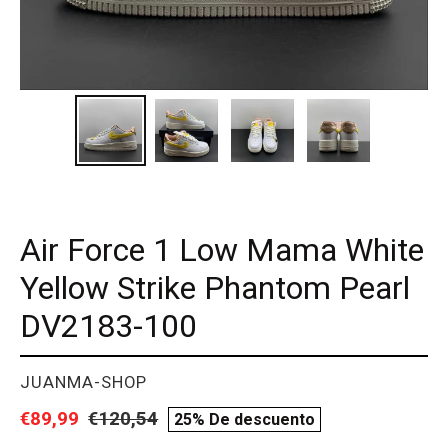
Air Force 1 Low Mama White
Yellow Strike Phantom Pearl
DV2183-100
PROVEEDOR
JUANMA-SHOP
Precio
€89,99
Precio
€120,54
compare
25% De descuento
de
habitual
price