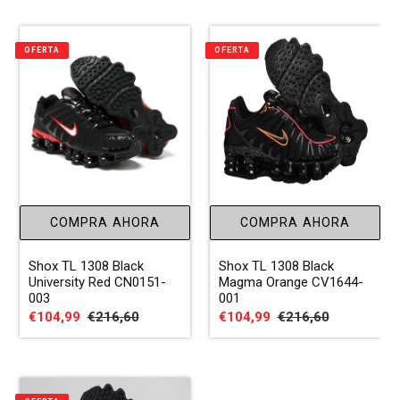
venta
venta
OFERTA
OFERTA
COMPRA AHORA
COMPRA AHORA
Shox TL 1308 Black
Shox TL 1308 Black
University Red CN0151-
Magma Orange CV1644-
003
001
Precio
€104,99
Precio
€216,60
Precio
€104,99
Precio
€216,60
de
habitual
de
habitual
venta
venta