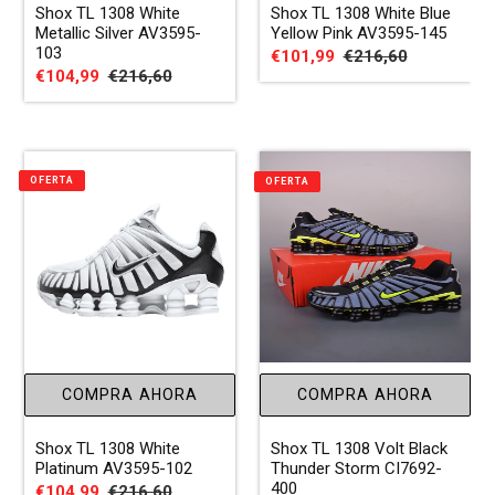
Shox TL 1308 White
Shox TL 1308 White Blue
Metallic Silver AV3595-
Yellow Pink AV3595-145
103
Precio
€101,99
Precio
€216,60
Precio
€104,99
Precio
€216,60
de
habitual
de
habitual
venta
venta
OFERTA
OFERTA
COMPRA AHORA
COMPRA AHORA
Shox TL 1308 White
Shox TL 1308 Volt Black
Platinum AV3595-102
Thunder Storm CI7692-
400
Precio
€104,99
Precio
€216,60