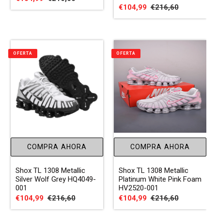
Precio
€104,99
Precio
€216,60
de
habitual
de
habitual
venta
venta
OFERTA
OFERTA
COMPRA AHORA
COMPRA AHORA
Shox TL 1308 Metallic
Shox TL 1308 Metallic
Silver Wolf Grey HQ4049-
Platinum White Pink Foam
001
HV2520-001
Precio
€104,99
Precio
€216,60
Precio
€104,99
Precio
€216,60
de
habitual
de
habitual