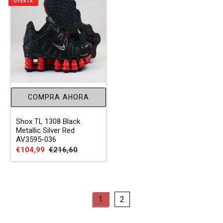
OFERTA
COMPRA AHORA
Shox TL 1308 Black
Metallic Silver Red
AV3595-036
Precio
€104,99
Precio
€216,60
de
habitual
venta
page
page
1
2