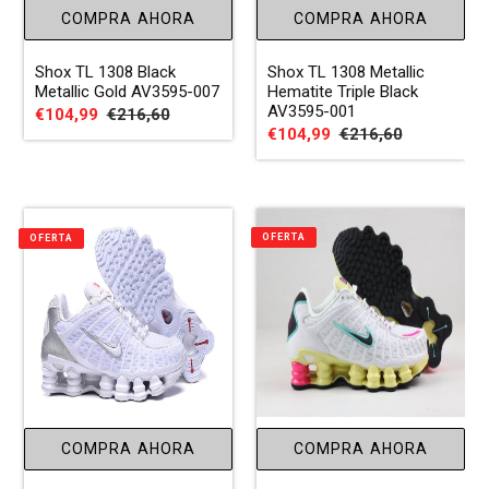
COMPRA AHORA
COMPRA AHORA
Shox TL 1308 Black
Shox TL 1308 Metallic
Metallic Gold AV3595-007
Hematite Triple Black
AV3595-001
Precio
€104,99
Precio
€216,60
Precio
€104,99
Precio
€216,60
de
habitual
de
habitual
venta
venta
OFERTA
OFERTA
COMPRA AHORA
COMPRA AHORA