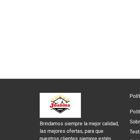
Polí
Polí
Sobr
Brindamos siempre la mejor calidad,
las mejores ofertas, para que
Test
nuestros clientes siempre estén