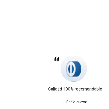
descubri en
Calidad 100% recomendable
Pablo cuevas
ruz