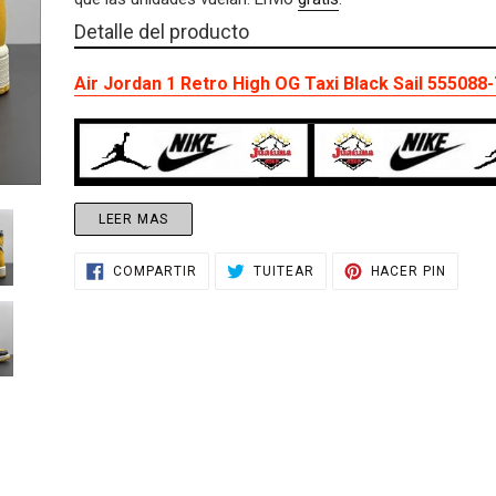
venta
SIGUIENTE
Agregando
DIAPOSITIVA
Detalle del producto
el
producto
Air Jordan 1 Retro High OG Taxi Black Sail 555088
a
tu
carrito
de
compra
LEER MAS
COMPARTIR
TUITEAR
PINEA
COMPARTIR
TUITEAR
HACER PIN
EN
EN
EN
FACEBOOK
TWITTER
PINTE