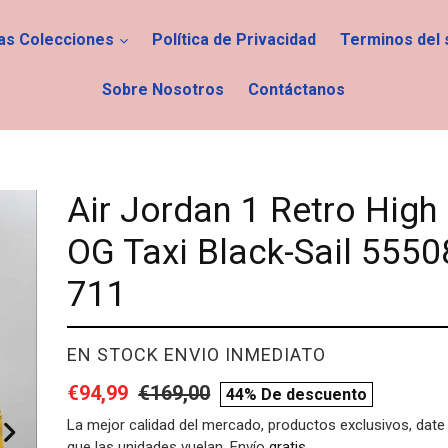
las Colecciones
Política de Privacidad
Terminos del 
Sobre Nosotros
Contáctanos
Air Jordan 1 Retro High
OG Taxi Black-Sail 5550
711
PROVEEDOR
EN STOCK ENVIO INMEDIATO
Precio
€94,99
Precio
€169,00
compare
44% De descuento
de
habitual
price
La mejor calidad del mercado, productos exclusivos, date 
que las unidades vuelan. Envío
gratis
.