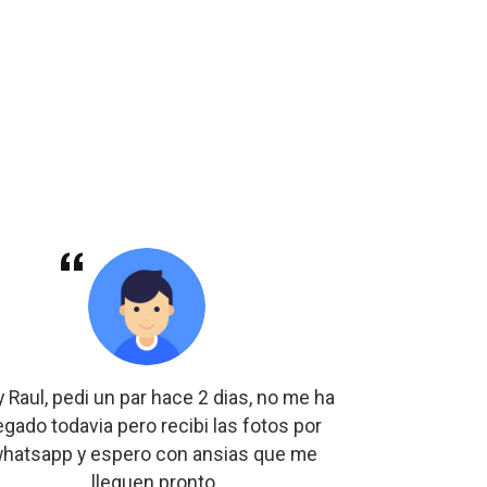
 Raul, pedi un par hace 2 dias, no me ha
Si los re
legado todavia pero recibi las fotos por
hatsapp y espero con ansias que me
lleguen pronto