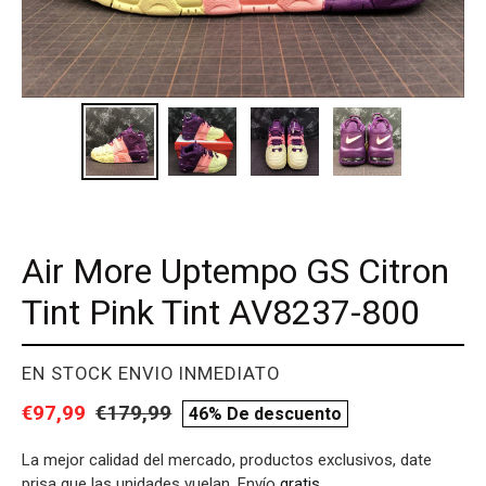
Air More Uptempo GS Citron
Tint Pink Tint AV8237-800
PROVEEDOR
EN STOCK ENVIO INMEDIATO
Precio
€97,99
Precio
€179,99
compare
46% De descuento
de
habitual
price
La mejor calidad del mercado, productos exclusivos, date
venta
prisa que las unidades vuelan. Envío
gratis
.