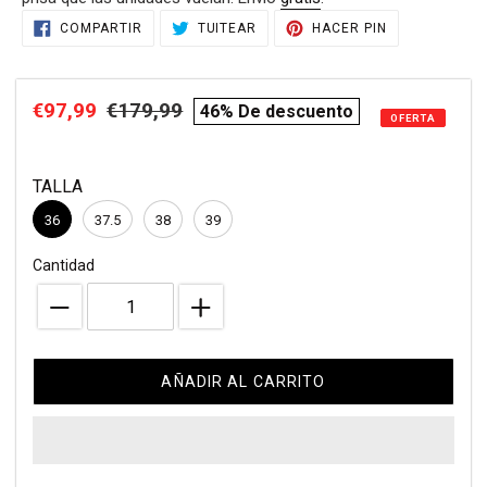
Agregando
COMPARTIR
TUITEAR
PINEAR
COMPARTIR
TUITEAR
HACER PIN
EN
EN
EN
el
FACEBOOK
TWITTER
PINTEREST
producto
a
Precio
€97,99
Precio
€179,99
compare
46% De descuento
tu
OFERTA
de
habitual
price
carrito
de
venta
TALLA
compra
36
37.5
38
39
Cantidad
AÑADIR AL CARRITO