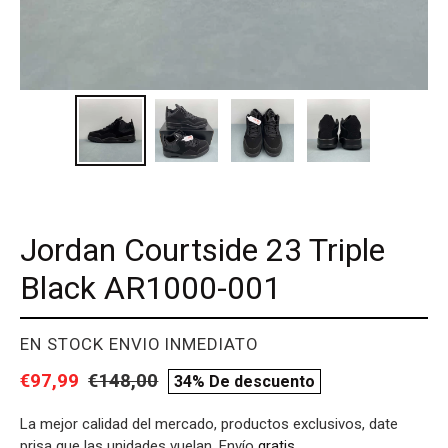
Jordan Courtside 23 Triple
Black AR1000-001
PROVEEDOR
EN STOCK ENVIO INMEDIATO
Precio
€97,99
Precio
€148,00
compare
34% De descuento
de
habitual
price
La mejor calidad del mercado, productos exclusivos, date
venta
prisa que las unidades vuelan. Envío
gratis
.