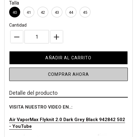
Talla
compra
40
41
42
43
44
45
Cantidad
AÑADIR AL CARRITO
COMPRAR AHORA
Detalle del producto
VISITA NUESTRO VIDEO EN..:
Air VaporMax Flyknit 2.0 Dark Grey Black 942842 502
- YouTube