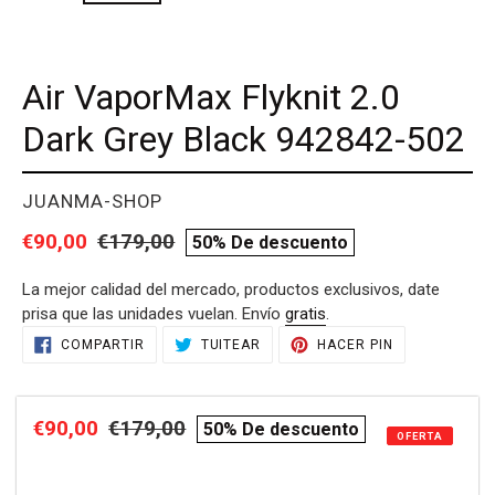
Air VaporMax Flyknit 2.0
Dark Grey Black 942842-502
PROVEEDOR
JUANMA-SHOP
Precio
€90,00
Precio
€179,00
compare
50% De descuento
de
habitual
price
La mejor calidad del mercado, productos exclusivos, date
venta
prisa que las unidades vuelan. Envío
gratis
.
Agregando
COMPARTIR
TUITEAR
PINEAR
COMPARTIR
TUITEAR
HACER PIN
EN
EN
EN
el
FACEBOOK
TWITTER
PINTEREST
producto
a
Precio
€90,00
Precio
€179,00
compare
50% De descuento
tu
OFERTA
de
habitual
price
carrito
de
venta