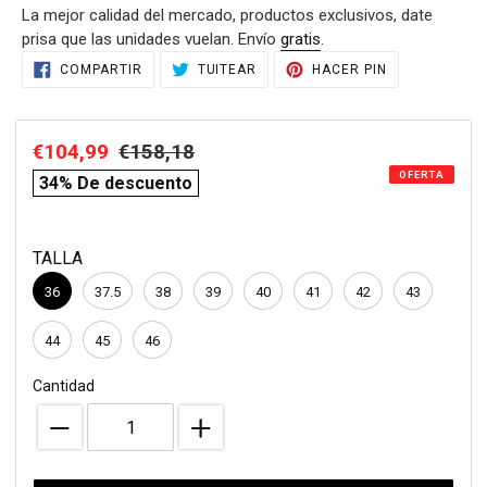
La mejor calidad del mercado, productos exclusivos, date
venta
prisa que las unidades vuelan. Envío
gratis
.
Agregando
COMPARTIR
TUITEAR
PINEAR
COMPARTIR
TUITEAR
HACER PIN
EN
EN
EN
el
FACEBOOK
TWITTER
PINTEREST
producto
a
Precio
€104,99
Precio
€158,18
compare
tu
OFERTA
de
habitual
price
carrito
34% De descuento
de
venta
compra
TALLA
36
37.5
38
39
40
41
42
43
44
45
46
Cantidad