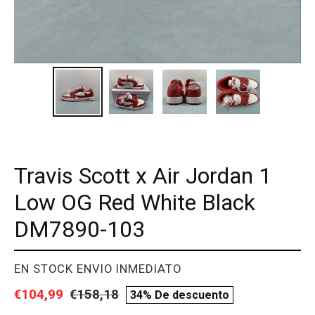
Travis Scott x Air Jordan 1
Low OG Red White Black
DM7890-103
PROVEEDOR
EN STOCK ENVIO INMEDIATO
Precio
€104,99
Precio
€158,18
compare
34% De descuento
de
habitual
price