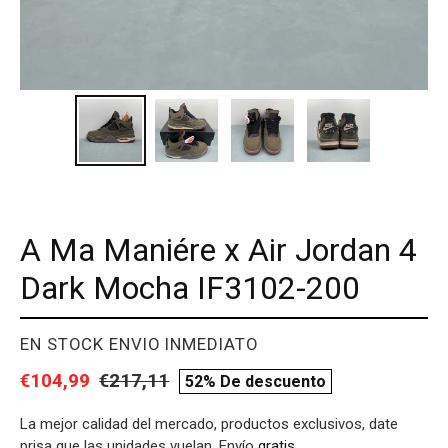
A Ma Maniére x Air Jordan 4
Dark Mocha IF3102-200
PROVEEDOR
EN STOCK ENVIO INMEDIATO
Precio
€104,99
Precio
€217,11
compare
52% De descuento
de
habitual
price
La mejor calidad del mercado, productos exclusivos, date
venta
prisa que las unidades vuelan. Envío
gratis
.