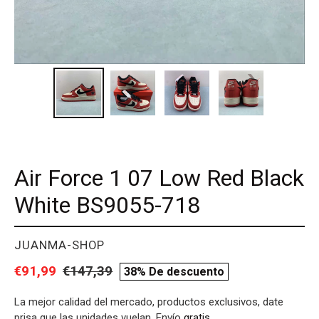
Air Force 1 07 Low Red Black
White BS9055-718
PROVEEDOR
JUANMA-SHOP
Precio
€91,99
Precio
€147,39
compare
38% De descuento
de
habitual
price
La mejor calidad del mercado, productos exclusivos, date
venta
prisa que las unidades vuelan. Envío
gratis
.