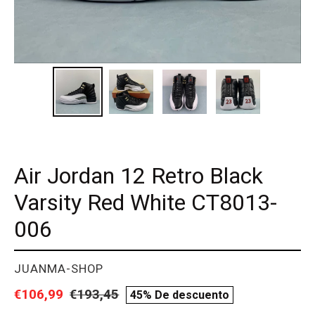
Air Jordan 12 Retro Black
Varsity Red White CT8013-
006
PROVEEDOR
JUANMA-SHOP
Precio
€106,99
Precio
€193,45
compare
45% De descuento
de
habitual
price