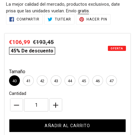
La mejor calidad del mercado, productos exclusivos, date
venta
prisa que las unidades vuelan. Envío
gratis
.
Agregando
COMPARTIR
TUITEAR
PINEAR
COMPARTIR
TUITEAR
HACER PIN
EN
EN
EN
el
FACEBOOK
TWITTER
PINTEREST
producto
a
Precio
€106,99
Precio
€193,45
compare
tu
OFERTA
de
habitual
price
carrito
45% De descuento
de
venta
compra
Tamaño
40
41
42
43
44
45
46
47
Cantidad
AÑADIR AL CARRITO