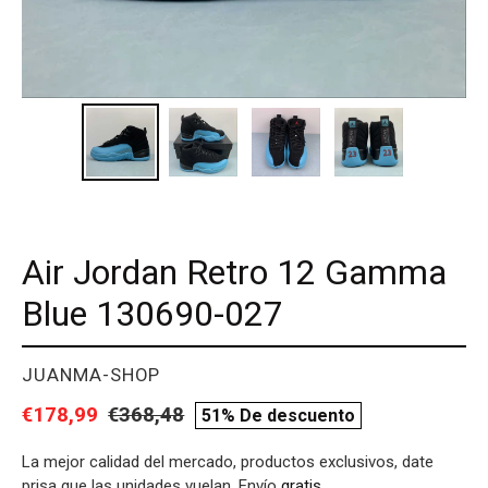
Air Jordan Retro 12 Gamma
Blue 130690-027
PROVEEDOR
JUANMA-SHOP
Precio
€178,99
Precio
€368,48
compare
51% De descuento
de
habitual
price
La mejor calidad del mercado, productos exclusivos, date
venta
prisa que las unidades vuelan. Envío
gratis
.