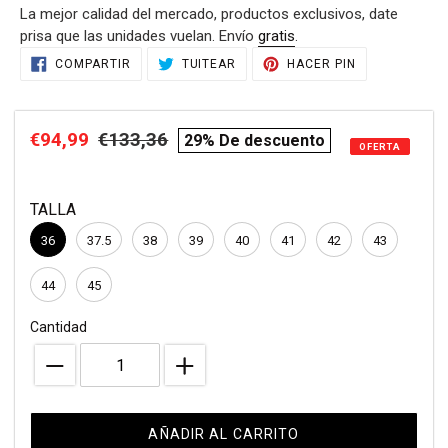
La mejor calidad del mercado, productos exclusivos, date
venta
prisa que las unidades vuelan. Envío
gratis
.
Agregando
COMPARTIR
TUITEAR
PINEAR
COMPARTIR
TUITEAR
HACER PIN
EN
EN
EN
el
FACEBOOK
TWITTER
PINTEREST
producto
a
Precio
€94,99
Precio
€133,36
compare
29% De descuento
tu
OFERTA
de
habitual
price
carrito
de
venta
TALLA
compra
36
37.5
38
39
40
41
42
43
44
45
Cantidad
AÑADIR AL CARRITO