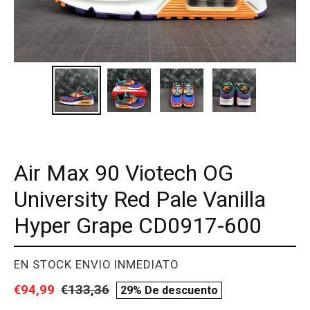
Air Max 90 Viotech OG
University Red Pale Vanilla
Hyper Grape CD0917-600
PROVEEDOR
EN STOCK ENVIO INMEDIATO
Precio
€94,99
Precio
€133,36
compare
29% De descuento
de
habitual
price