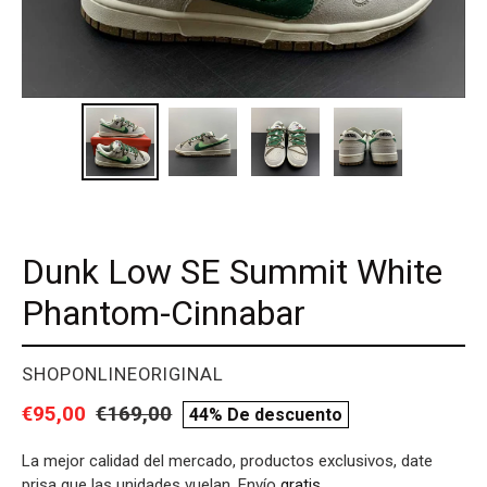
Dunk Low SE Summit White
Phantom-Cinnabar
PROVEEDOR
SHOPONLINEORIGINAL
Precio
€95,00
Precio
€169,00
compare
44% De descuento
de
habitual
price
La mejor calidad del mercado, productos exclusivos, date
venta
prisa que las unidades vuelan. Envío
gratis
.