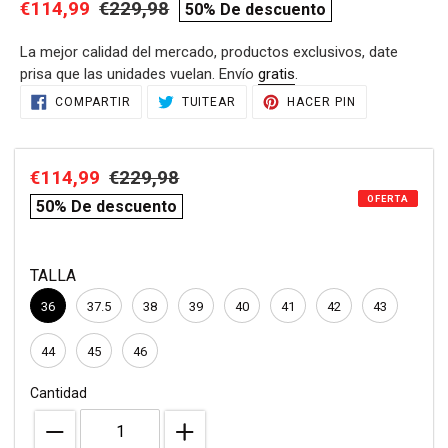
Precio
€114,99
Precio
€229,98
compare
50% De descuento
de
habitual
price
La mejor calidad del mercado, productos exclusivos, date
venta
prisa que las unidades vuelan. Envío
gratis
.
Agregando
COMPARTIR
TUITEAR
PINEAR
COMPARTIR
TUITEAR
HACER PIN
EN
EN
EN
el
FACEBOOK
TWITTER
PINTEREST
producto
a
Precio
€114,99
Precio
€229,98
compare
tu
OFERTA
de
habitual
price
carrito
50% De descuento
de
venta
compra
TALLA
36
37.5
38
39
40
41
42
43
44
45
46
Cantidad