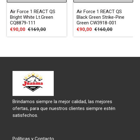
Air Force 1 REACT QS
Air Force 1 REACT QS
Bright White Lt.Green
Black Green Strike-Pine
CQ8879-111
Green CW3918-001
Precio
€90,00
Precio
€169,00
Precio
€90,00
Precio
€160,00
de
habitual
de
habitual
venta
venta
Brindamos siempre la mejor calidad, las mejores
ofertas, para que nuestros clientes siempre estén
satisfechos.
Políticas y Contacto