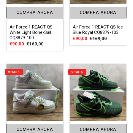
:
COMPRA AHORA
COMPRA AHORA
Air Force 1 REACT QS
Air Force 1 REACT QS Ice
White Light Bone-Sail
Blue Royal CQ8879-103
CQ8879-100
Precio
€90,00
Precio
€169,00
Precio
€90,00
Precio
€169,00
de
habitual
de
habitual
venta
venta
OFERTA
OFERTA
COMPRA AHORA
COMPRA AHORA