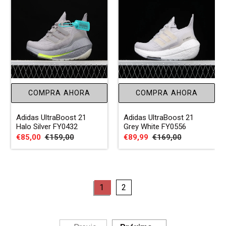
COMPRA AHORA
COMPRA AHORA
Adidas UltraBoost 21
Adidas UltraBoost 21
Halo Silver FY0432
Grey White FY0556
Precio
€85,00
Precio
€159,00
Precio
€89,99
Precio
€169,00
de
habitual
de
habitual
venta
venta
page
page
1
2