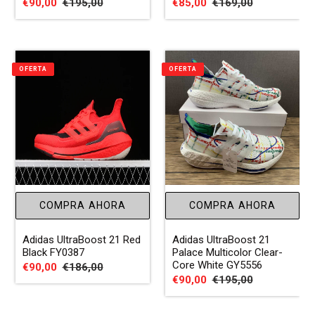
Precio
€90,00
Precio
€195,00
Precio
€85,00
Precio
€169,00
de
habitual
de
habitual
venta
venta
OFERTA
OFERTA
COMPRA AHORA
COMPRA AHORA
Adidas UltraBoost 21 Red
Adidas UltraBoost 21
Black FY0387
Palace Multicolor Clear-
Core White GY5556
Precio
€90,00
Precio
€186,00
Precio
€90,00
Precio
€195,00
de
habitual
de
habitual
venta
venta