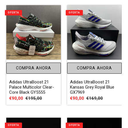
OFERTA
OFERTA
COMPRA AHORA
COMPRA AHORA
Adidas UltraBoost 21
Adidas UltraBoost 21
Palace Multicolor Clear-
Kansas Grey Royal Blue
Core Black GY5555
GX7969
Precio
€90,00
Precio
€195,00
Precio
€90,00
Precio
€169,00
de
habitual
de
habitual
venta
venta
OFERTA
OFERTA