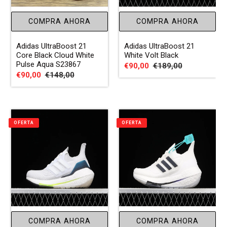
:
COMPRA AHORA
COMPRA AHORA
Adidas UltraBoost 21
Adidas UltraBoost 21
Core Black Cloud White
White Volt Black
Pulse Aqua S23867
Precio
€90,00
Precio
€189,00
Precio
€90,00
Precio
€148,00
de
habitual
de
habitual
venta
venta
OFERTA
OFERTA
COMPRA AHORA
COMPRA AHORA