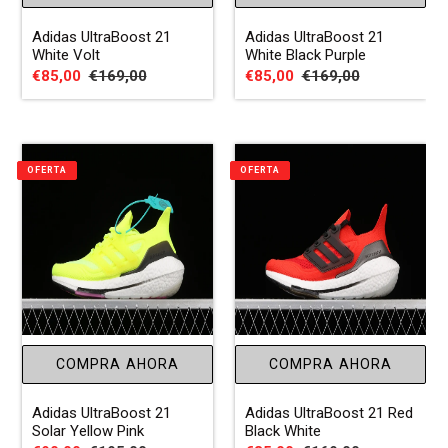
Adidas UltraBoost 21
Adidas UltraBoost 21
White Volt
White Black Purple
Precio
€85,00
Precio
€169,00
Precio
€85,00
Precio
€169,00
de
habitual
de
habitual
venta
venta
OFERTA
OFERTA
COMPRA AHORA
COMPRA AHORA
Adidas UltraBoost 21
Adidas UltraBoost 21 Red
Solar Yellow Pink
Black White