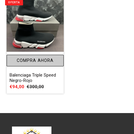
OFERTA
COMPRA AHORA
Balenciaga Triple Speed
Negro-Rojo
Precio
€94,00
Precio
€300,00
de
habitual
venta