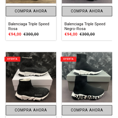
:
COMPRA AHORA
COMPRA AHORA
Balenciaga Triple Speed
Balenciaga Triple Speed
Rosa
Negro-Rosa
Precio
€94,00
Precio
€300,00
Precio
€94,00
Precio
€300,00
de
habitual
de
habitual
venta
venta
OFERTA
OFERTA
COMPRA AHORA
COMPRA AHORA