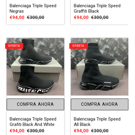
Balenciaga Triple Speed
Balenciaga Triple Speed
Negras
Graffiti Black
Precio
€94,00
Precio
€300,00
Precio
€94,00
Precio
€300,00
de
habitual
de
habitual
venta
venta
OFERTA
OFERTA
COMPRA AHORA
COMPRA AHORA
Balenciaga Triple Speed
Balenciaga Triple Speed
Grafiti Black And White
All Black
Precio
€94,00
Precio
€300,00
Precio
€94,00
Precio
€300,00