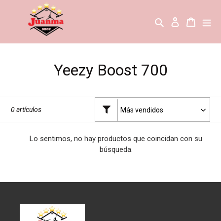
Ir
directamente
Buscar
Ingresar
Carrito
al
contenido
C
Yeezy Boost 700
o
l
0 artículos
e
Lo sentimos, no hay productos que coincidan con su
c
búsqueda.
c
i
ó
n