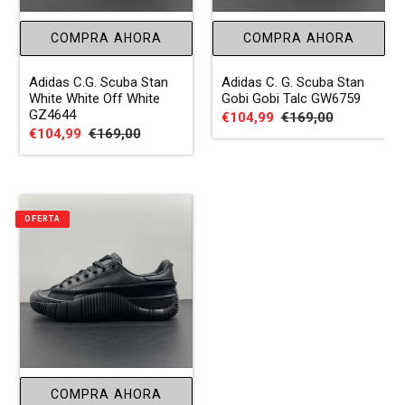
:
COMPRA AHORA
COMPRA AHORA
Adidas C.G. Scuba Stan
Adidas C. G. Scuba Stan
White White Off White
Gobi Gobi Talc GW6759
GZ4644
Precio
€104,99
Precio
€169,00
Precio
€104,99
Precio
€169,00
de
habitual
de
habitual
venta
venta
OFERTA
COMPRA AHORA