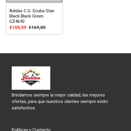
Adidas C.G. Scuba Stan
Black Black Green
GZ4643
Precio
€104,99
Precio
€169,00
de
habitual
venta
Brindamos siempre la mejor calidad, las mejores
ofertas, para que nuestros clientes siempre estén
satisfechos.
Políticas y Contacto