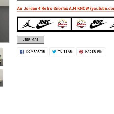
el
SIGUIENTE
DIAPOSITIVA
producto
Air Jordan 4 Retro Snorlax AJ4 KNCW (youtube.c
a
tu
carrito
de
compra
LEER MAS
COMPARTIR
TUITEAR
PINEA
COMPARTIR
TUITEAR
HACER PIN
EN
EN
EN
FACEBOOK
TWITTER
PINTE