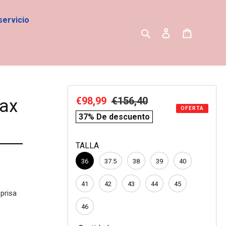
servicio
Buscar
Ingresar
Carrito
Precio
€98,99
Precio
€156,40
compare
lax
OFERTA
de
habitual
price
37% De descuento
venta
TALLA
36
37.5
38
39
40
41
42
43
44
45
prisa
46