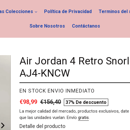
las Colecciones
Política de Privacidad
Terminos del 
Sobre Nosotros
Contáctanos
Air Jordan 4 Retro Snor
AJ4-KNCW
PROVEEDOR
EN STOCK ENVIO INMEDIATO
Precio
€98,99
Precio
€156,40
compare
37% De descuento
de
habitual
price
La mejor calidad del mercado, productos exclusivos, date 
que las unidades vuelan. Envío
gratis
.
venta
Agregando
Detalle del producto