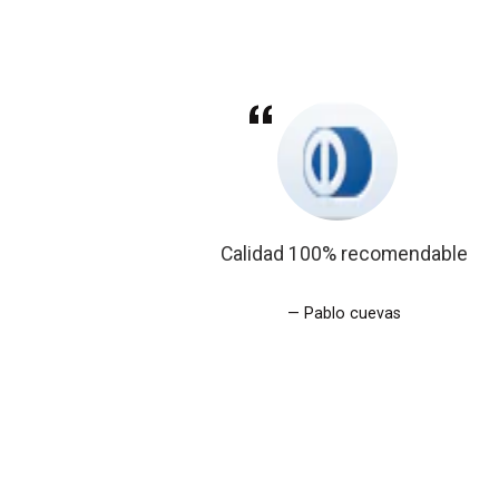
descubri en
Calidad 100% recomendable
Pablo cuevas
ruz