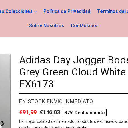
las Colecciones
Política de Privacidad
Terminos del 
Sobre Nosotros
Contáctanos
Adidas Day Jogger Boo
Grey Green Cloud White
FX6173
PROVEEDOR
EN STOCK ENVIO INMEDIATO
Precio
€91,99
Precio
€146,03
compare
37% De descuento
de
habitual
price
La mejor calidad del mercado, productos exclusivos, date 
que las unidades vuelan. Envío
gratis
.