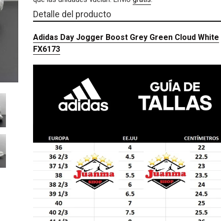
venta
SIGUIENTE
Agregando
DIAPOSITIVA
Detalle del producto
el
producto
Adidas Day Jogger Boost Grey Green Cloud White
a
FX6173
tu
carrito
de
compra