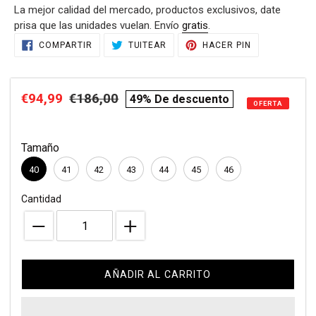
La mejor calidad del mercado, productos exclusivos, date
venta
prisa que las unidades vuelan. Envío
gratis
.
Agregando
COMPARTIR
TUITEAR
PINEAR
COMPARTIR
TUITEAR
HACER PIN
EN
EN
EN
el
FACEBOOK
TWITTER
PINTEREST
producto
a
Precio
€94,99
Precio
€186,00
compare
49% De descuento
tu
OFERTA
de
habitual
price
carrito
de
venta
Tamaño
compra
40
41
42
43
44
45
46
Cantidad
AÑADIR AL CARRITO