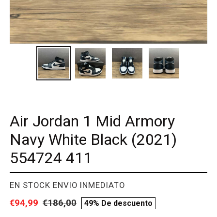
Air Jordan 1 Mid Armory
Navy White Black (2021)
554724 411
PROVEEDOR
EN STOCK ENVIO INMEDIATO
Precio
€94,99
Precio
€186,00
compare
49% De descuento
de
habitual
price