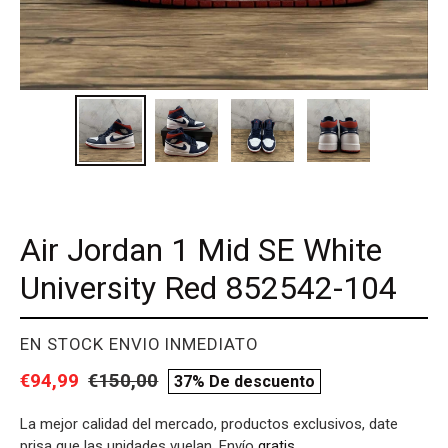
Air Jordan 1 Mid SE White
University Red 852542-104
PROVEEDOR
EN STOCK ENVIO INMEDIATO
Precio
€94,99
Precio
€150,00
compare
37% De descuento
de
habitual
price
La mejor calidad del mercado, productos exclusivos, date
venta
prisa que las unidades vuelan. Envío
gratis
.