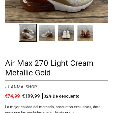
Air Max 270 Light Cream
Metallic Gold
PROVEEDOR
JUANMA-SHOP
Precio
€74,99
Precio
€109,99
compare
32% De descuento
de
habitual
price
La mejor calidad del mercado, productos exclusivos, date
venta
prisa que las unidades vuelan. Envío
gratis
.