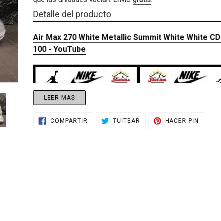
venta
SIGUIENTE
Agregando
DIAPOSITIVA
Detalle del producto
el
producto
Air Max 270 White Metallic Summit White White C
a
100 - YouTube
tu
carrito
de
compra
LEER MAS
COMPARTIR
TUITEAR
PINEA
COMPARTIR
TUITEAR
HACER PIN
EN
EN
EN
FACEBOOK
TWITTER
PINTE