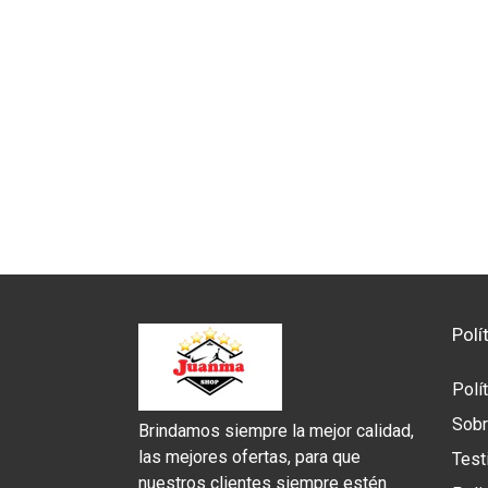
Polí
Polí
Sobr
Brindamos siempre la mejor calidad,
las mejores ofertas, para que
Test
nuestros clientes siempre estén