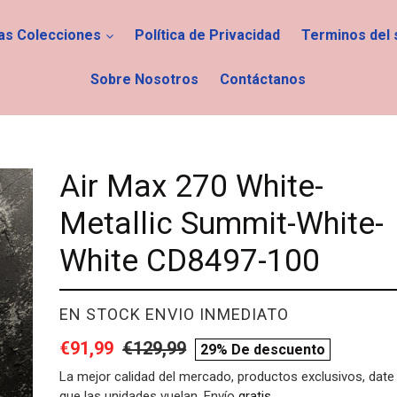
las Colecciones
Política de Privacidad
Terminos del 
Sobre Nosotros
Contáctanos
Air Max 270 White-
Metallic Summit-White-
White CD8497-100
PROVEEDOR
EN STOCK ENVIO INMEDIATO
Precio
€91,99
Precio
€129,99
compare
29% De descuento
de
habitual
price
La mejor calidad del mercado, productos exclusivos, date 
que las unidades vuelan. Envío
gratis
.