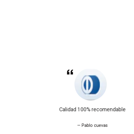
descubri en
Calidad 100% recomendable
Pablo cuevas
ruz