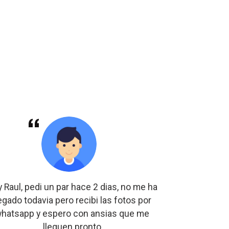
 Raul, pedi un par hace 2 dias, no me ha
Si los re
legado todavia pero recibi las fotos por
hatsapp y espero con ansias que me
lleguen pronto