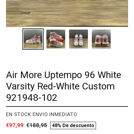
Air More Uptempo 96 White
Varsity Red-White Custom
921948-102
PROVEEDOR
EN STOCK ENVIO INMEDIATO
Precio
€97,99
Precio
€188,95
compare
48% De descuento
de
habitual
price