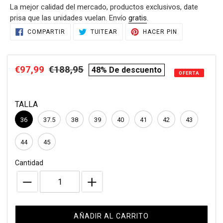
La mejor calidad del mercado, productos exclusivos, date
venta
prisa que las unidades vuelan. Envío
gratis
.
Agregando
COMPARTIR
TUITEAR
PINEAR
COMPARTIR
TUITEAR
HACER PIN
EN
EN
EN
el
FACEBOOK
TWITTER
PINTEREST
producto
a
Precio
€97,99
Precio
€188,95
compare
48% De descuento
tu
OFERTA
de
habitual
price
carrito
de
venta
TALLA
compra
36
37.5
38
39
40
41
42
43
44
45
Cantidad
AÑADIR AL CARRITO