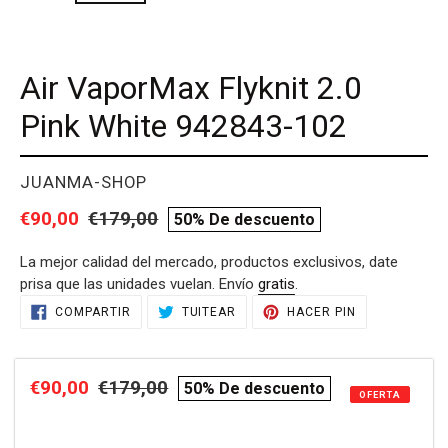
Air VaporMax Flyknit 2.0
Pink White 942843-102
PROVEEDOR
JUANMA-SHOP
Precio
€90,00
Precio
€179,00
compare
50% De descuento
de
habitual
price
La mejor calidad del mercado, productos exclusivos, date
venta
prisa que las unidades vuelan. Envío
gratis
.
Agregando
COMPARTIR
TUITEAR
PINEAR
COMPARTIR
TUITEAR
HACER PIN
EN
EN
EN
el
FACEBOOK
TWITTER
PINTEREST
producto
a
Precio
€90,00
Precio
€179,00
compare
50% De descuento
tu
OFERTA
de
habitual
price
carrito
de
venta