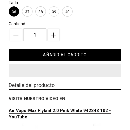
Talla
compra
36
37
38
39
40
Cantidad
AÑADIR AL CARRITO
Detalle del producto
VISITA NUESTRO VIDEO EN:
Air VaporMax Flyknit 2.0 Pink White 942843 102 -
YouTube