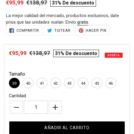
Precio
€95,99
Precio
€138,97
compare
31% De descuento
de
habitual
price
La mejor calidad del mercado, productos exclusivos, date
venta
prisa que las unidades vuelan. Envío
gratis
.
Agregando
COMPARTIR
TUITEAR
PINEAR
COMPARTIR
TUITEAR
HACER PIN
EN
EN
EN
el
FACEBOOK
TWITTER
PINTEREST
producto
a
Precio
€95,99
Precio
€138,97
compare
31% De descuento
tu
OFERTA
de
habitual
price
carrito
de
venta
Tamaño
compra
39
40
41
42
43
44
45
46
Cantidad
AÑADIR AL CARRITO