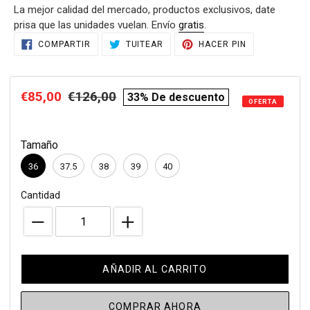
La mejor calidad del mercado, productos exclusivos, date
venta
prisa que las unidades vuelan. Envío
gratis
.
Agregando
COMPARTIR
TUITEAR
PINEAR
COMPARTIR
TUITEAR
HACER PIN
EN
EN
EN
el
FACEBOOK
TWITTER
PINTEREST
producto
a
Precio
€85,00
Precio
€126,00
compare
33% De descuento
tu
OFERTA
de
habitual
price
carrito
de
venta
Tamaño
compra
36
37.5
38
39
40
Cantidad
AÑADIR AL CARRITO
COMPRAR AHORA