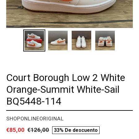
Court Borough Low 2 White
Orange-Summit White-Sail
BQ5448-114
PROVEEDOR
SHOPONLINEORIGINAL
Precio
€85,00
Precio
€126,00
compare
33% De descuento
de
habitual
price