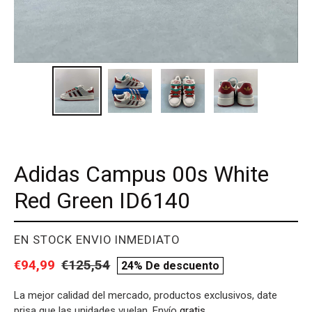
Adidas Campus 00s White
Red Green ID6140
PROVEEDOR
EN STOCK ENVIO INMEDIATO
Precio
€94,99
Precio
€125,54
compare
24% De descuento
de
habitual
price
La mejor calidad del mercado, productos exclusivos, date
venta
prisa que las unidades vuelan. Envío
gratis
.