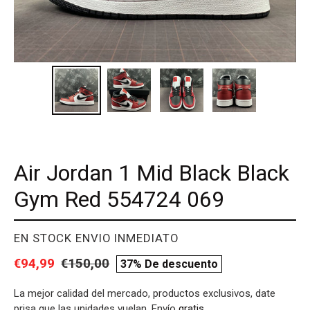
Air Jordan 1 Mid Black Black
Gym Red 554724 069
PROVEEDOR
EN STOCK ENVIO INMEDIATO
Precio
€94,99
Precio
€150,00
compare
37% De descuento
de
habitual
price
La mejor calidad del mercado, productos exclusivos, date
venta
prisa que las unidades vuelan. Envío
gratis
.