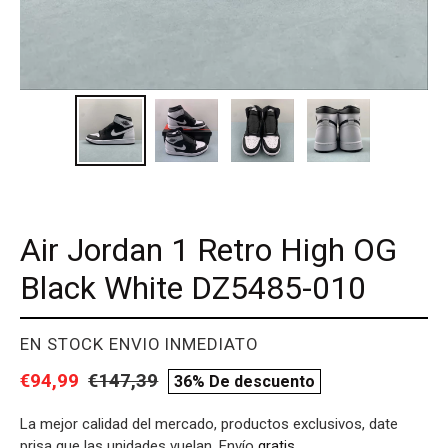
Air Jordan 1 Retro High OG
Black White DZ5485-010
PROVEEDOR
EN STOCK ENVIO INMEDIATO
Precio
€94,99
Precio
€147,39
compare
36% De descuento
de
habitual
price
La mejor calidad del mercado, productos exclusivos, date
venta
prisa que las unidades vuelan. Envío
gratis
.