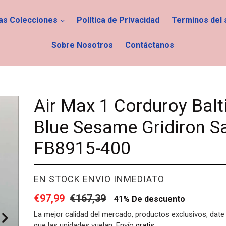
las Colecciones
Política de Privacidad
Terminos del 
Sobre Nosotros
Contáctanos
Air Max 1 Corduroy Balt
Blue Sesame Gridiron Sa
FB8915-400
PROVEEDOR
EN STOCK ENVIO INMEDIATO
Precio
€97,99
Precio
€167,39
compare
41% De descuento
de
habitual
price
La mejor calidad del mercado, productos exclusivos, date 
que las unidades vuelan. Envío
gratis
.