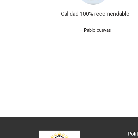
descubri en
Calidad 100% recomendable
Pablo cuevas
ruz
Polí