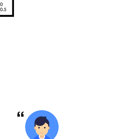
R
REST