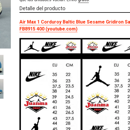
venta
SIGUIENTE
Agregando
DIAPOSITIVA
Detalle del producto
el
producto
Air Max 1 Corduroy Baltic Blue Sesame Gridiron Sa
a
FB8915 400 (youtube.com)
tu
carrito
de
compra