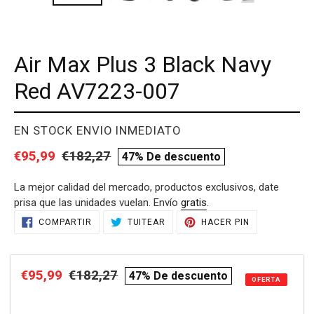
Air Max Plus 3 Black Navy
Red AV7223-007
PROVEEDOR
EN STOCK ENVIO INMEDIATO
Precio
€95,99
Precio
€182,27
compare
47% De descuento
de
habitual
price
La mejor calidad del mercado, productos exclusivos, date
venta
prisa que las unidades vuelan. Envío
gratis
.
Agregando
COMPARTIR
TUITEAR
PINEAR
COMPARTIR
TUITEAR
HACER PIN
EN
EN
EN
el
FACEBOOK
TWITTER
PINTEREST
producto
a
Precio
€95,99
Precio
€182,27
compare
47% De descuento
tu
OFERTA
de
habitual
price
carrito
de