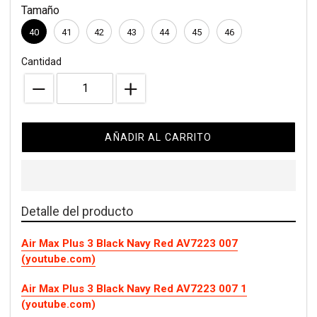
venta
Tamaño
compra
40
41
42
43
44
45
46
Cantidad
AÑADIR AL CARRITO
Detalle del producto
Air Max Plus 3 Black Navy Red AV7223 007
(youtube.com)
Air Max Plus 3 Black Navy Red AV7223 007 1
(youtube.com)