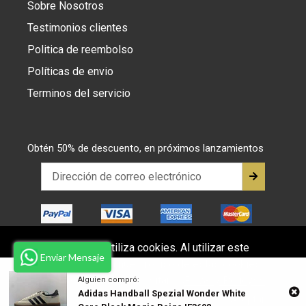
Sobre Nosotros
Testimonios clientes
Politica de reembolso
Políticas de envio
Terminos del servicio
Obtén 50% de descuento, en próximos lanzamientos
Este sitio web utiliza cookies. Al utilizar este
Enviar Mensaje
sitio web, acepta nuestro uso de estas cookies.
© 2026,
juanma-shop
Para más información visitanos
Privacy Policyss
Alguien compró:
Adidas Handball Spezial Wonder White
Aceptar