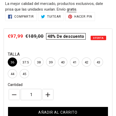
La mejor calidad del mercado, productos exclusivos, date
venta
prisa que las unidades vuelan. Envío
gratis
.
Agregando
COMPARTIR
TUITEAR
PINEAR
COMPARTIR
TUITEAR
HACER PIN
EN
EN
EN
el
FACEBOOK
TWITTER
PINTEREST
producto
a
Precio
€97,99
Precio
€189,00
compare
48% De descuento
tu
OFERTA
de
habitual
price
carrito
de
venta
TALLA
compra
36
37.5
38
39
40
41
42
43
44
45
Cantidad
AÑADIR AL CARRITO