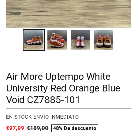
Air More Uptempo White
University Red Orange Blue
Void CZ7885-101
PROVEEDOR
EN STOCK ENVIO INMEDIATO
Precio
€97,99
Precio
€189,00
compare
48% De descuento
de
habitual
price