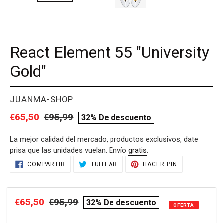
React Element 55 "University
Gold"
PROVEEDOR
JUANMA-SHOP
Precio
€65,50
Precio
€95,99
compare
32% De descuento
de
habitual
price
La mejor calidad del mercado, productos exclusivos, date
venta
prisa que las unidades vuelan. Envío
gratis
.
Agregando
COMPARTIR
TUITEAR
PINEAR
COMPARTIR
TUITEAR
HACER PIN
EN
EN
EN
el
FACEBOOK
TWITTER
PINTEREST
producto
a
Precio
€65,50
Precio
€95,99
compare
32% De descuento
tu
OFERTA
de
habitual
price
carrito