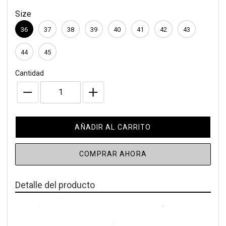
de
venta
Size
compra
36
37
38
39
40
41
42
43
44
45
Cantidad
AÑADIR AL CARRITO
COMPRAR AHORA
Detalle del producto