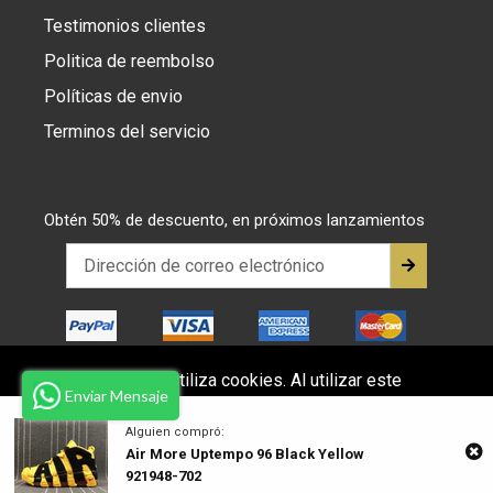
Testimonios clientes
Politica de reembolso
Políticas de envio
Terminos del servicio
Obtén 50% de descuento, en próximos lanzamientos
Este sitio web utiliza cookies. Al utilizar este
Enviar Mensaje
sitio web, acepta nuestro uso de estas cookies.
© 2026,
juanma-shop
Para más información visitanos
Privacy Policyss
Alguien compró:
Air More Uptempo 96 Black Yellow
Aceptar
921948-702