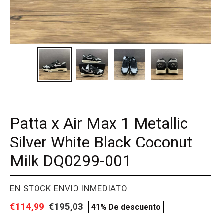
Patta x Air Max 1 Metallic
Silver White Black Coconut
Milk DQ0299-001
PROVEEDOR
EN STOCK ENVIO INMEDIATO
Precio
€114,99
Precio
€195,03
compare
41% De descuento
de
habitual
price