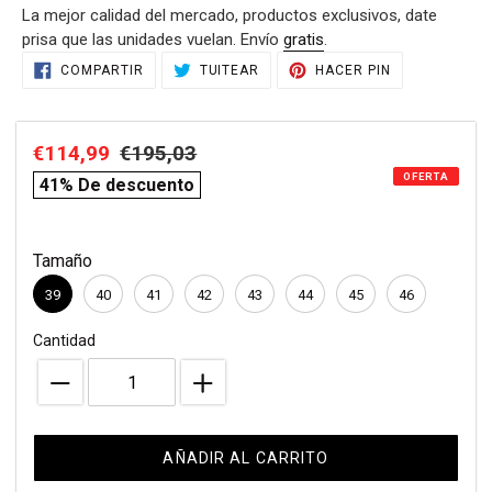
La mejor calidad del mercado, productos exclusivos, date
venta
prisa que las unidades vuelan. Envío
gratis
.
Agregando
COMPARTIR
TUITEAR
PINEAR
COMPARTIR
TUITEAR
HACER PIN
EN
EN
EN
el
FACEBOOK
TWITTER
PINTEREST
producto
a
Precio
€114,99
Precio
€195,03
compare
tu
OFERTA
de
habitual
price
carrito
41% De descuento
de
venta
compra
Tamaño
39
40
41
42
43
44
45
46
Cantidad
AÑADIR AL CARRITO