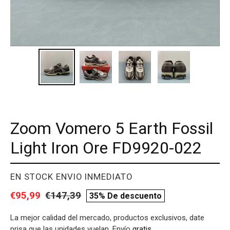
Zoom Vomero 5 Earth Fossil
Light Iron Ore FD9920-022
PROVEEDOR
EN STOCK ENVIO INMEDIATO
Precio
€95,99
Precio
€147,39
compare
35% De descuento
de
habitual
price
La mejor calidad del mercado, productos exclusivos, date
venta
prisa que las unidades vuelan. Envío
gratis
.